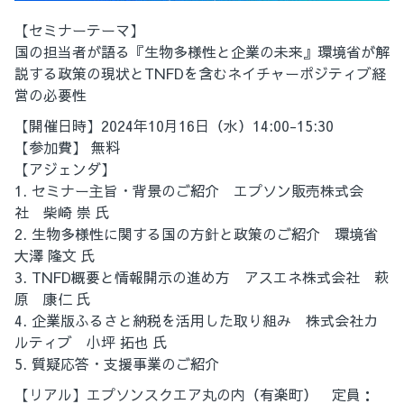
【セミナーテーマ】
国の担当者が語る『生物多様性と企業の未来』環境省が解
説する政策の現状とTNFDを含むネイチャーポジティブ経
営の必要性
【開催日時】2024年10月16日（水）14:00-15:30
【参加費】 無料
【アジェンダ】
1. セミナー主旨・背景のご紹介 エプソン販売株式会
社 柴崎 崇 氏
2. 生物多様性に関する国の方針と政策のご紹介 環境省
大澤 隆文 氏
3. TNFD概要と情報開示の進め方 アスエネ株式会社 萩
原 康仁 氏
4. 企業版ふるさと納税を活用した取り組み 株式会社カ
ルティブ 小坪 拓也 氏
5. 質疑応答・支援事業のご紹介
【リアル】エプソンスクエア丸の内（有楽町） 定員：